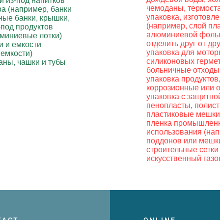
и из-под напитков
чемоданы, термостат
ра (например, банки
упаковка, изготовл
ные банки, крышки,
(например, слой пл
под продуктов
алюминиевой фольг
юминиевые лотки)
отделить друг от др
и и емкости
упаковка для мотор
емкости)
силиконовых герме
аны, чашки и тубы
больничные отходы
упаковка продуктов
коррозионные или 
упаковка с защитно
пенопласты, полис
пластиковые мешки
пленка промышленн
использования (нап
поддонов или мешк
строительные сетки
искусственный газо