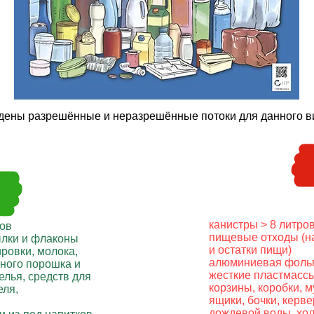
ены разрешённые и неразрешённые потоки для данного ви
канистры > 8 литро
ров
пищевые отходы (н
ылки и флаконы
и остатки пищи)
ировки, молока,
алюминиевая фоль
ного порошка и
жесткие пластмассы
елья, средств для
корзины, коробки, 
еля,
ящики, бочки, керве
дождевой воды, хо