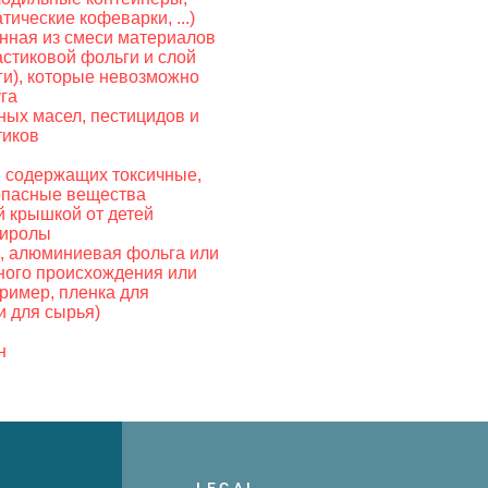
ические кофеварки, ...)
енная из смеси материалов
астиковой фольги и слой
и), которые невозможно
уга
ных масел, пестицидов и
тиков
, содержащих токсичные,
опасные вещества
й крышкой от детей
тиролы
, алюминиевая фольга или
ого происхождения или
ример, пленка для
и для сырья)
н