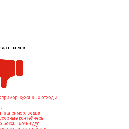
да отходов.
в
апример, кухонные отходы
га
 (например, ведра,
мусорные контейнеры,
р-боксы, бочки для
лодильные контейнеры,