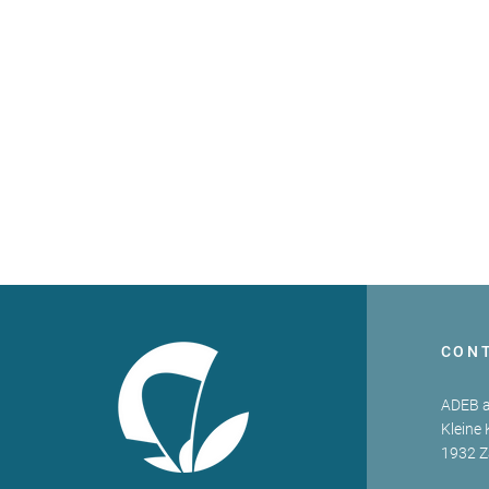
CON
ADEB a
Kleine 
1932 