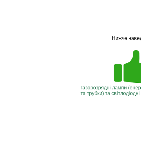
Нижче навед
газорозрядні лампи (енер
та трубки) та світлодіодн