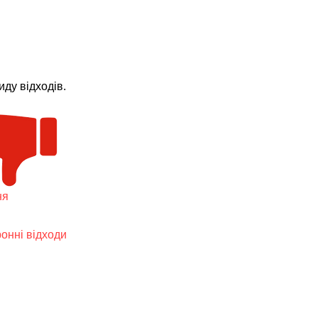
ду відходів.
ня
ронні відходи