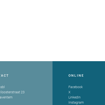
TACT
ONLINE
sbl
Facebook
Kloosterstraat 23
X
Zaventem
LinkedIn
Instagram