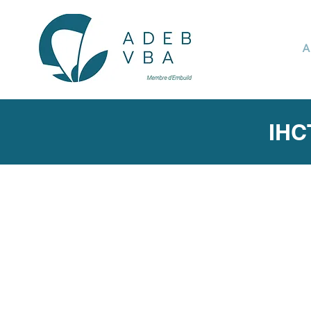
A
ІНС