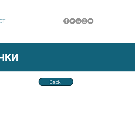
CT
ЧКИ
Back