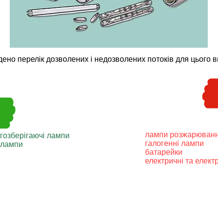
ено перелік дозволених і недозволених потоків для цього ви
лампи розжарюван
гозберігаючі лампи
галогенні лампи
і лампи
батарейки
електричні та елект