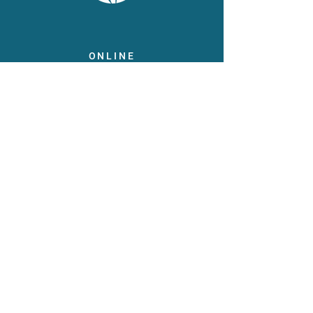
ONLINE
Facebook
X
LinkedIn
Instagram
Youtube
Extranet
LEGAL
Publications
Statuts
Mentions diverses
Protection des données
Code de conduite