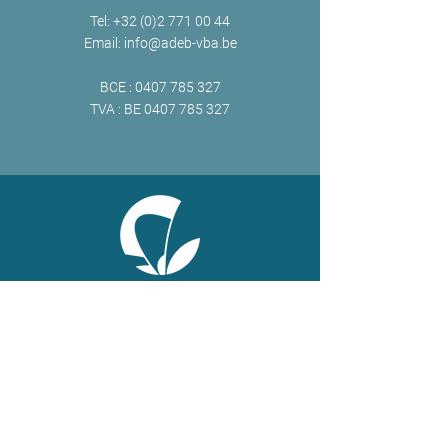
Tel:
+32 (0)2 771 00 44
Email:
info@adeb-vba.be
BCE :
0407 785 327
TVA : BE
0407 785 327
ONLINE
Facebook
X
LinkedIn
Instagram