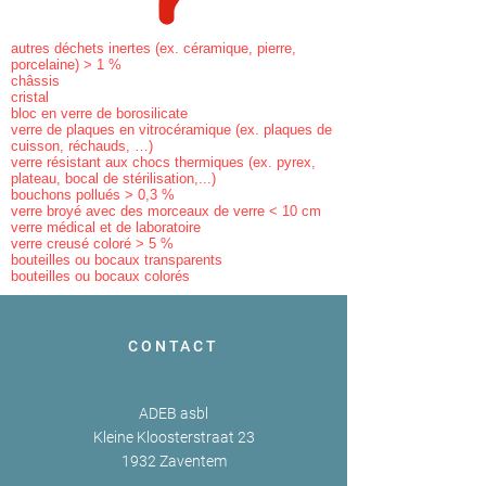
autres déchets inertes (ex. céramique, pierre,
porcelaine) > 1 %
châssis
cristal
bloc en verre de borosilicate
verre de plaques en vitrocéramique (ex. plaques de
cuisson, réchauds, …)
verre résistant aux chocs thermiques (ex. pyrex,
plateau, bocal de stérilisation,...)
bouchons pollués > 0,3 %
verre broyé avec des morceaux de verre < 10 cm
verre médical et de laboratoire
verre creusé coloré > 5 %
bouteilles ou bocaux transparents
bouteilles ou bocaux colorés
CONTACT
ADEB asbl
Kleine Kloosterstraat 23
1932 Zaventem