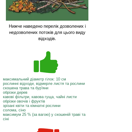
Нижче наведено перелік дозволених і
недозволених потоків для цього виду
відходів.
максимальний діаметр гілок: 10 см
рослинні відходи, відмерле листя та рослини
скошена трава та бур'яни
обрізки дерев
кавові фільтри, кавова гуща, чайні листи
обрізки овочів і фруктів
зрізані квіти та кімнатні рослини
солома, сіно
максимум 25 % (за вагою) у скошеній траві та
сіні