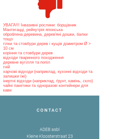
УВАГА!!! Інвазивні рослини: борщівник
Мантегацці, рейнутрія японська
оброблена деревина, дерев'яні дошки, балки
тощо
гілки та стовбури дерев і кущів діаметром Ø >
10 см
коріння та стовбури дерев
відходи тваринного походження
деревне вугілля та попіл
гній
харчові відходи (наприклад, кухонні відходи та
залишки їжі)
інертні відходи (наприклад, ґрунт, камінь, скло)
чайні пакетики та одноразові контейнери для
кави
CONTACT
ADEB asbl
Kleine Kloosterstraat 23