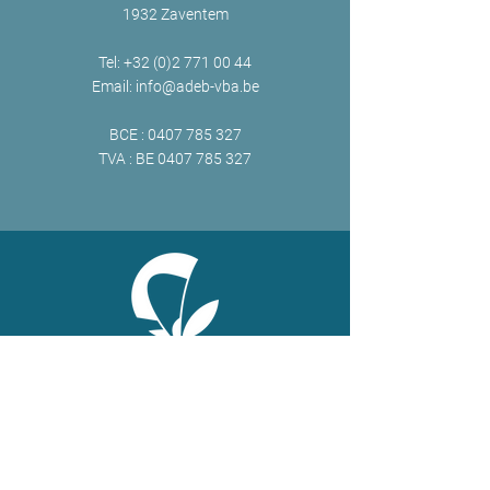
1932 Zaventem
Tel:
+32 (0)2 771 00 44
Email:
info@adeb-vba.be
BCE :
0407 785 327
TVA : BE
0407 785 327
ONLINE
Facebook
X