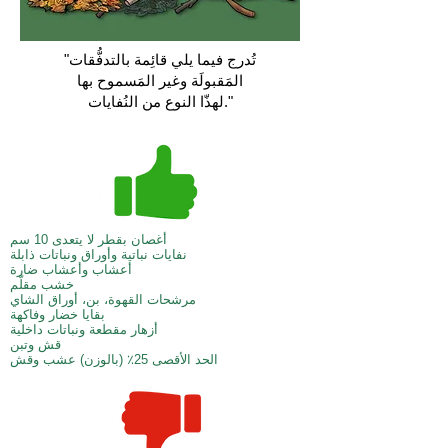
"تُدرج فيما يلي قائِمة بالتدفُّقات
المَقبولَة وغير المَسموح بها
لهذّا النوع من النُفايات."
أغصان بقطر لا يتعدى 10 سم
نفايات نباتية وأوراق ونباتات ذابلة
أعشاب وأعشاب ضارة
خشب مقلّم
مرشحات القهوة، بن، أوراق الشاي
بقايا خضار وفاكهة
أزهار مقطعة ونباتات داخلية
قش وتبن
الحد الأقصى 25٪ (بالوزن) عشب وقش