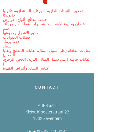
تحذير : النباتات الغازية: الهرقلية المانتغازية، فالوبيا
جابونيكا
خشب معالَج، ألواح، عوارض...
أغصان وجذوع الأشجار والشجيرات بقطر أكبر من 10
سم
جذور الأشجار وجذوعها
فضلات الحيوانات
فحم ورماد
سماد
نفايات الطعام (على سبيل المثال، نفايات المطبخ وبقايا
الطعام)
نُفايات خامِلة (على سبيل المثال، التربة، الحجر، الزجاج،
...)
أكياس الشاي وأقراص القهوة
CONTACT
ADEB asbl
Kleine Kloosterstraat 23
1932 Zaventem
Tel:
+32 (0)2 771 00 44