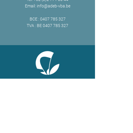
Email:
info@adeb-vba.be
BCE :
0407 785 327
TVA : BE
0407 785 327
ONLINE
Facebook
X
LinkedIn
Instagram
Youtube