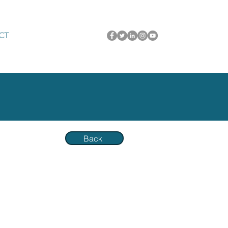
CT
Back