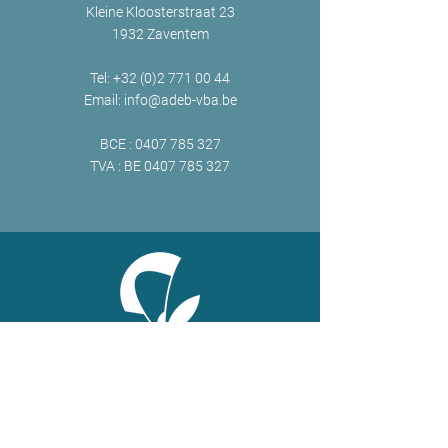
Kleine Kloosterstraat 23
1932 Zaventem
Tel:
+32 (0)2 771 00 44
Email:
info@adeb-vba.be
BCE :
0407 785 327
TVA : BE
0407 785 327
ONLINE
Facebook