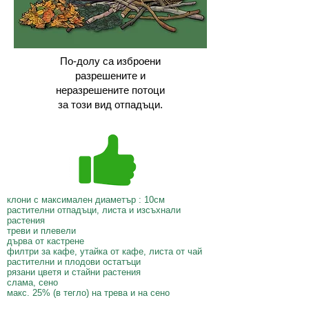
По-долу са изброени
разрешените и
неразрешените потоци
за този вид отпадъци.
клони с максимален диаметър : 10см
растителни отпадъци, листа и изсъхнали
растения
треви и плевели
дървa от кастрене
филтри за кафе, утайка от кафе, листа от чай
растителни и плодови остатъци
рязани цветя и стайни растения
слама, сено
макс. 25% (в тегло) на трева и на сено