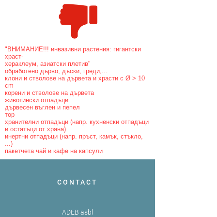
"ВНИМАНИЕ!!! инвазивни растения: гигантски
храст-
хераклеум, азиатски плетив"
обработено дърво, дъски, греди,...
клони и стволове на дървета и храсти с Ø > 10
cm
корени и стволове на дървета
животински отпадъци
дървесен въглен и пепел
тор
хранителни отпадъци (напр. кухненски отпадъци
и остатъци от храна)
инертни отпадъци (напр. пръст, камък, стъкло,
...)
пакетчета чай и кафе на капсули
CONTACT
ADEB asbl