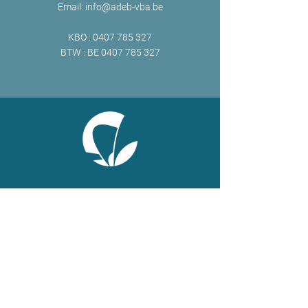
Email:
info@adeb-vba.be
KBO :
0407 785 327
BTW : BE
0407 785 327
ONLINE
Facebook
X
LinkedIn
Instagram
Youtube