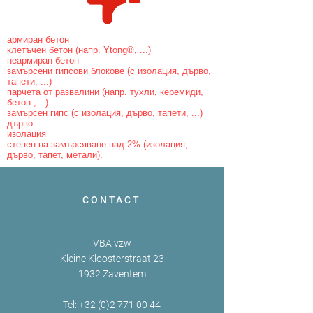
армиран бетон
клетъчен бетон (напр. Ytong®, ...)
неармиран бетон
замърсени гипсови блокове (с изолация, дърво,
тапети, ...)
парчета от развалини (напр. тухли, керемиди,
бетон ,…)
замърсен гипс (с изолация, дърво, тапети, ...)
дърво
изолация
степен на замърсяване над 2% (изолация,
дърво, тапет, метали).
CONTACT
VBA vzw
Kleine Kloosterstraat 23
1932 Zaventem
Tel:
+32 (0)2 771 00 44