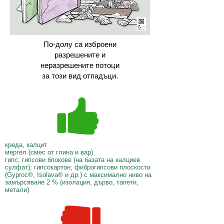
По-долу са изброени
разрешените и
неразрешените потоци
за този вид отпадъци.
креда, калцит
мергел (смес от глина и вар)
гипс; гипсови блокове (на базата на калциев
сулфат); гипсокартон; фиброгипсови плоскости
(Gyproc®, Isolava® и др.) с максимално ниво на
замърсяване 2 % (изолация, дърво, тапети,
метали)