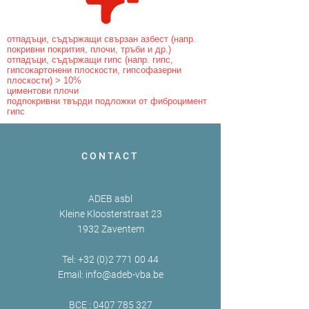
отпадъци, съдържащи свързан азбест (напр.
покривни покрития, плочи, тръби и др.)
отпадъци, съдържащи гипс (напр. гипс,
гипсокартонени плоскости, гипсофазерни
плоскости) > 10%
циментови плочи
подпокривни твърди подложки от фиброцимент
гипс
CONTACT
ADEB asbl
Kleine Kloosterstraat 23
1932 Zaventem
Tel:
+32 (0)2 771 00 44
Email:
info@adeb-vba.be
BCE :
0407 785 327