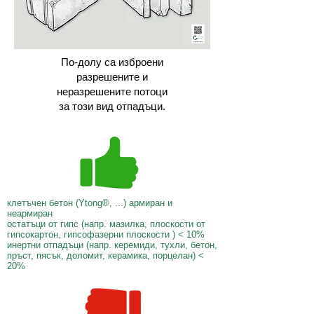
По-долу са изброени
разрешените и
неразрешените потоци
за този вид отпадъци.
клетъчен бетон (Ytong®, ...) армиран и
неармиран
остатъци от гипс (напр. мазилка, плоскости от
гипсокартон, гипсофазерни плоскости ) < 10%
инертни отпадъци (напр. керемиди, тухли, бетон,
пръст, пясък, доломит, керамика, порцелан) <
20%