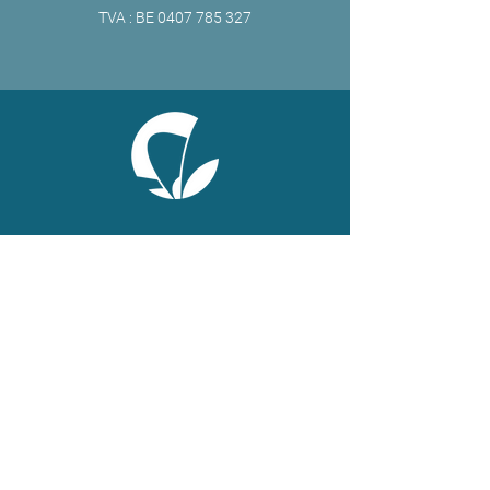
TVA : BE
0407 785 327
ONLINE
Facebook
X
LinkedIn
Instagram
Youtube
Extranet