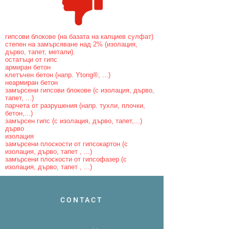
гипсови блокове (на базата на калциев сулфат)
степен на замърсяване над 2% (изолация,
дърво, тапет, метали).
остатъци от гипс
армиран бетон
клетъчен бетон (напр. Ytong®, ...)
неармиран бетон
замърсени гипсови блокове (с изолация, дърво,
тапет, ...)
парчета от разрушения (напр. тухли, плочки,
бетон,...)
замърсен гипс (с изолация, дърво, тапет,...)
дърво
изолация
замърсени плоскости от гипсокартон (с
изолация, дърво, тапет , ...)
замърсени плоскости от гипсофазер (с
изолация, дърво, тапет , ...)
CONTACT