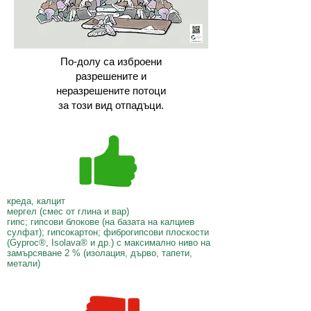
По-долу са изброени
разрешените и
неразрешените потоци
за този вид отпадъци.
креда, калцит
мергел (смес от глина и вар)
гипс; гипсови блокове (на базата на калциев
сулфат); гипсокартон; фиброгипсови плоскости
(Gyproc®, Isolava® и др.) с максимално ниво на
замърсяване 2 % (изолация, дърво, тапети,
метали)